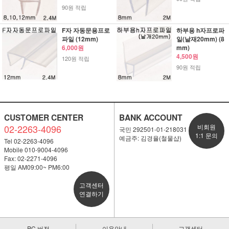
90원 적립
F자 자동문용프로
하부용 h자프로파
파일 (12mm)
일(날재20mm) (8
6,000원
mm)
4,500원
120원 적립
90원 적립
CUSTOMER CENTER
BANK ACCOUNT
02-2263-4096
비회원
국민 292501-01-218031
1:1 문의
예금주: 김경율(철물샵)
Tel 02-2263-4096
Mobile 010-9004-4096
Fax: 02-2271-4096
평일 AM09:00~ PM6:00
고객센터
연결하기
PC 버전
이용안내
고객센터