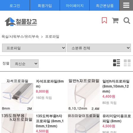
로그인
회원가입
마이페이지
최근본상품
욕실/샤워부스/유리부속
프로파일
정렬
자석프로파일(8m
일반h자프로파일
m)
(8mm,10mm,12
8,000원
mm)
4,400원
160원 적립
80원 적립
135도하부용h자
유리미닫이용프로
프로파일 (8mm,1
파일 (8mm)
0mm,12mm)
4,500원
4,500원
90원 적립