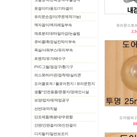
옛날장식/한옥장식/주물장식
옷걸이/다용도/기타걸이
유리문손잡이(주문제작가능)
액자걸이/액자레일부속
유리문스토퍼
2,
재료분리대/타일마감/논슬립
큐비클/화장실칸막이부속
욕실/샤워부스/유리부속
트렌치/유가/배수구
PVC그릴/점검구/환기구
피스못/타카핀/접착제/실리콘
도어클로져 / 플로어힌지 / 유리문힌지
생활*안전용품/문풍지/장애인시설
보양/잡자재/작업공구
선반대/까치발
단조제품/화분대/우편함
도어범퍼 (
8
간판/간판걸이/와인잔걸이
디지털키/일반보조키