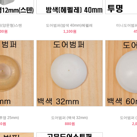
(양문형)스텐
도어범퍼(밤색 40mm)헤펠레
미니도어범퍼 
500원
1,100원
4
투명 25mm)
도어범퍼 (백색 32mm)
도어범퍼 (
80원
880원
2,