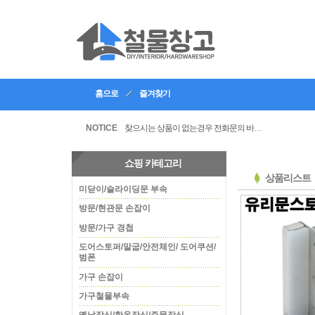
홈으로
즐겨찾기
인테리어, 공방 등의 업체등록을 할수있습니다
찾으시는 상품이 없는경우 전화문의 바랍니다
NOTICE
쇼핑 카테고리
상품리스트
미닫이/슬라이딩문 부속
방문/현관문 손잡이
방문/가구 경첩
도어스토퍼/말굽/안전체인/ 도어쿠션/
범폰
가구 손잡이
가구철물부속