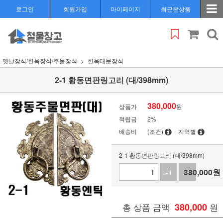
로그인
회원가입
마이페이지
최근본상품
옛날장식/한옥장식/주물장식
한옥대문장식
2-1 황동면판링고리 (대/398mm)
380,000
상품가
원
적립금
2%
배송비
(조건)
지역별
2-1 황동면판링고리 (대/398mm)
380,000
원
+1
-1
총 상품 금액
380,000
원