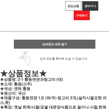
관심상품
장바구니
구매하기
상세정보 새창 열기
상세 정보를 확대해 보실 수 있습니다.
★상품정보★
★상품명: 2-1 황동면판과링고리 (대)
★소재: 황동(신주)
★색상: 엔틱 황동
★원산지: 국산
★제품구성: 황동면판 1조 (좌/우) 링고리 2개,
(설치시필요한 피
스,못)
★특징: 옛날 한옥/사찰/궁궐 대문장식품으로 절이나 사찰,한옥