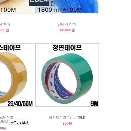
지 백색
텐텐지 청색
,000원
60,000원
박스테이프
청면테이프(48mm*9M)
M/50M
900원
00원