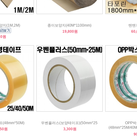
지(1M,2M)
종이보양지(40M*1100mm)
텐텐
19,800원
60
60원
(48mm*50M)
우벤플러스(보양테이프)(50mm*25
OPP
(48mm*25M/40
650원
3,300원
9