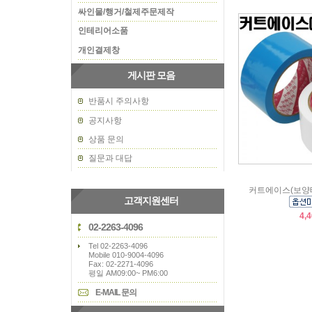
싸인물/행거/철제주문제작
인테리어소품
개인결제창
게시판 모음
반품시 주의사항
공지사항
상품 문의
질문과 대답
커트에이스(보양테
고객지원센터
4,
02-2263-4096
Tel 02-2263-4096
Mobile 010-9004-4096
Fax: 02-2271-4096
평일 AM09:00~ PM6:00
E-MAIL 문의