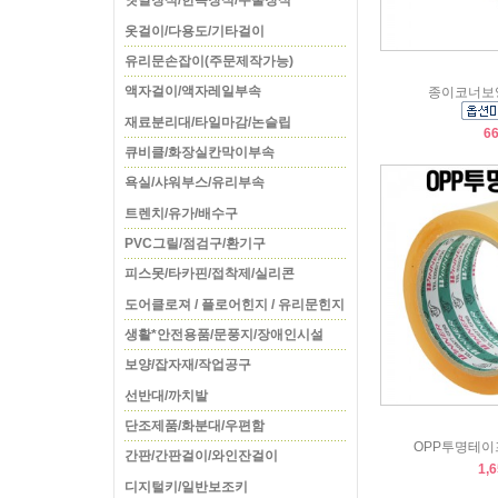
옛날장식/한옥장식/주물장식
옷걸이/다용도/기타걸이
유리문손잡이(주문제작가능)
액자걸이/액자레일부속
종이코너보양
재료분리대/타일마감/논슬립
6
큐비클/화장실칸막이부속
욕실/샤워부스/유리부속
트렌치/유가/배수구
PVC그릴/점검구/환기구
피스못/타카핀/접착제/실리콘
도어클로져 / 플로어힌지 / 유리문힌지
생활*안전용품/문풍지/장애인시설
보양/잡자재/작업공구
선반대/까치발
단조제품/화분대/우편함
OPP투명테이프
간판/간판걸이/와인잔걸이
1,
디지털키/일반보조키