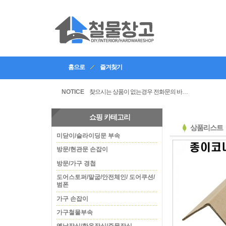
홈으로
즐겨찾기
인테리어, 공방 등의 업체등록을 할수있습니다
찾으시는 상품이 없는경우 전화문의 바랍니다
NOTICE
쇼핑 카테고리
상품리스트
미닫이/슬라이딩문 부속
방문/현관문 손잡이
방문/가구 경첩
도어스토퍼/말굽/안전체인/ 도어쿠션/
범폰
가구 손잡이
가구철물부속