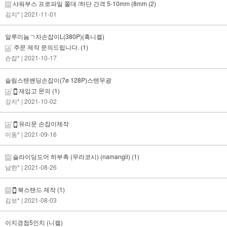
샤워부스 프로파일 쫄대 /하단 간격 5-10mm (8mm
(2)
김지*
| 2021-11-01
알루미늄ㄱ자손잡이L(380P)(흑니켈)
주문 제작 문의드립니다.
(1)
손잡*
| 2021-10-17
슬림스텐밴딩손잡이(7ø 128P)스텐무광
재입고 문의
(1)
강지*
| 2021-10-02
유리문 손잡이제작
이동*
| 2021-09-16
슬라이딩도어 하부촉 (무라코시) (namangil)
(1)
남한*
| 2021-08-26
북스탠드 제작
(1)
김보*
| 2021-08-03
이지경첩5인치 (니켈)