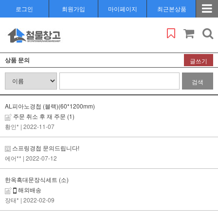
로그인
회원가입
마이페이지
최근본상품
상품 문의
글쓰기
검색
AL피아노경첩 (블랙)(60*1200mm)
주문 취소 후 재 주문
(1)
황인*
| 2022-11-07
스프링경첩 문의드립니다!
에어**
| 2022-07-12
한옥흑대문장식세트 (소)
해외배송
장태*
| 2022-02-09