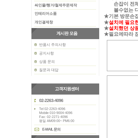
손잡이 전체가
싸인물/행거/철제주문제작
볼수없는 디
인테리어소품
★기본 방문손
★
설치에 필요
개인결제창
★
설치했던 상품
게시판 모음
★필요에따라 
반품시 주의사항
공지사항
상품 문의
질문과 대답
고객지원센터
02-2263-4096
Tel 02-2263-4096
Mobile 010-9004-4096
Fax: 02-2271-4096
평일 AM09:00~ PM6:00
E-MAIL 문의