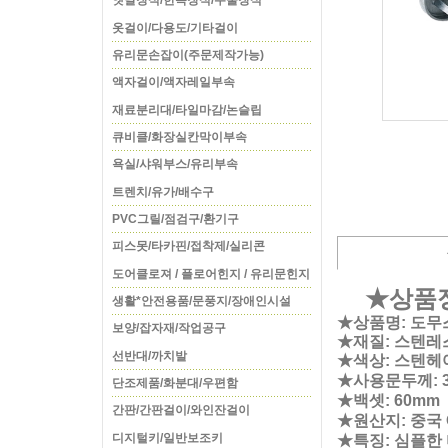
옛날장식/한옥장식/주물장식
옷걸이/다용도/기타걸이
유리문손잡이(주문제작가능)
액자걸이/액자레일부속
재료분리대/타일마감/논슬립
큐비클/화장실칸막이부속
욕실/샤워부스/유리부속
트렌치/유가/배수구
PVC그릴/점검구/환기구
피스못/타카핀/접착제/실리콘
도어클로져 / 플로어힌지 / 유리문힌지
★상품
생활*안전용품/문풍지/장애인시설
★상품명:
도무
보양/잡자재/작업공구
★재질: 스텐레
선반대/까치발
★색상: 스텐
★사용문두께: 3
단조제품/화분대/우편함
★백셋: 60mm
간판/간판걸이/와인잔걸이
★원산지: 중국 
디지털키/일반보조키
★특징: 심플한