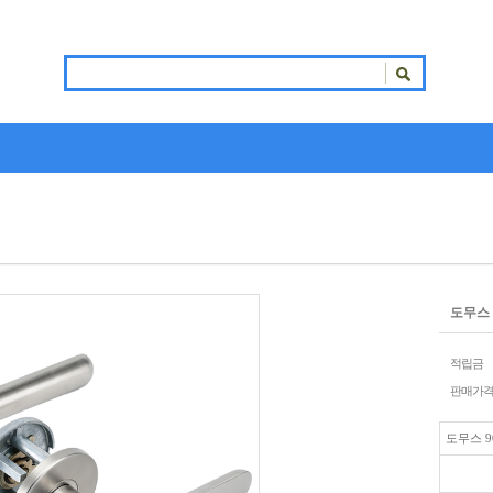
도무스 
적립금
판매가
도무스 9