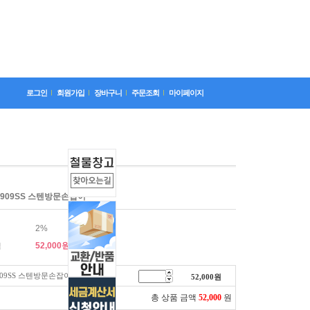
로그인
회원가입
장바구니
주문조회
마이페이지
909SS 스텐방문손잡이
2%
52,000
원
격
09SS 스텐방문손잡이
52,000
원
총 상품 금액
52,000
원