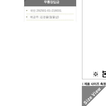
무통장입금
국민 292501-01-218031
예금주: 김경율(철물샵)