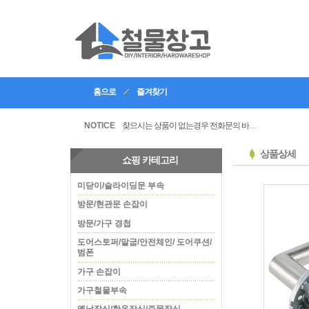
홈으로
즐겨찾기
인테리어, 공방 등의 업체등록을 할수있습니다
찾으시는 상품이 없는경우 전화문의 바랍니다
NOTICE
상품상세
쇼핑 카테고리
미닫이/슬라이딩문 부속
방문/현관문 손잡이
방문/가구 경첩
도어스토퍼/말굽/안전체인/ 도어쿠션/
범폰
가구 손잡이
가구철물부속