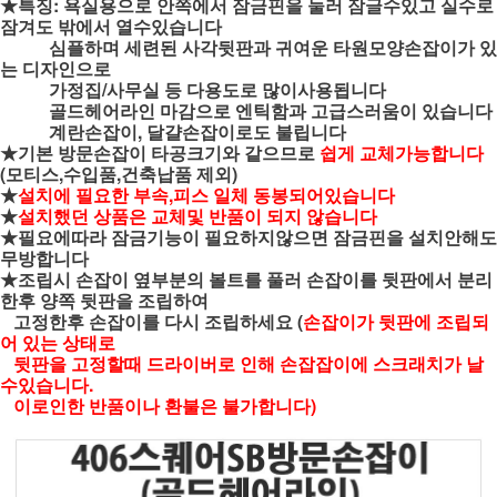
★특징: 욕실용으로 안쪽에서 잠금핀을 눌러 잠글수있고 실수로
잠겨도 밖에서 열수있습니다
심플하며 세련된 사각뒷판과 귀여운 타원모양손잡이가 있
는 디자인으로
가정집/사무실 등 다용도로
많이사용됩니다
골드헤어라인 마감으로
엔틱함과 고급스러움이 있습니다
계란손잡이, 달걀손잡이로도 불립니다
★기본 방문손잡이 타공크기와 같으므로
쉽게 교체가능합니다
(모티스,수입품,건축납품 제외)
★
설치에 필요한 부속,피스 일체 동봉되어있습니다
★
설치했던 상품은 교체및 반품이 되지 않습니다
★필요에따라 잠금기능이 필요하지않으면 잠금핀을 설치안해도
무방합니다
★조립시 손잡이 옆부분의 볼트를 풀러 손잡이를 뒷판에서 분리
한후 양쪽 뒷판을 조립하여
고정한후 손잡이를 다시 조립하세요 (
손잡이가 뒷판에 조립되
어 있는 상태로
뒷판을 고정할때 드라이버로 인해 손잡잡이에 스크래치가 날
수있습니다.
이로인한 반품이나 환불은 불가합니다)