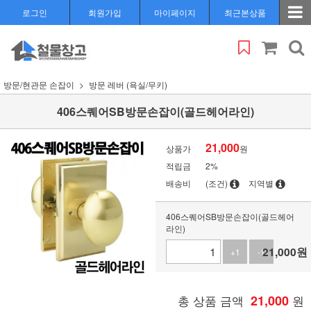
로그인
회원가입
마이페이지
최근본상품
방문/현관문 손잡이
방문 레버 (욕실/무키)
406스퀘어SB방문손잡이(골드헤어라인)
21,000
상품가
원
적립금
2%
배송비
(조건)
지역별
406스퀘어SB방문손잡이(골드헤어
라인)
21,000
원
+1
-1
총 상품 금액
21,000
원