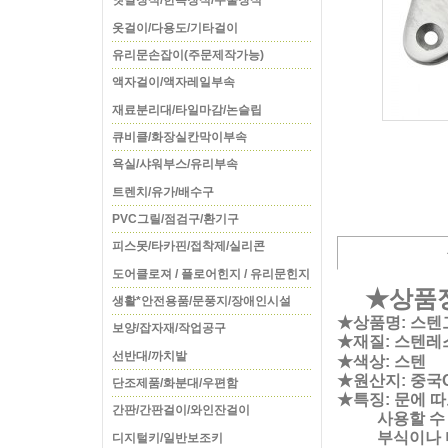
옛날장식/한옥장식/주물장식
옷걸이/다용도/기타걸이
유리문손잡이(주문제작가능)
액자걸이/액자레일부속
재료분리대/타일마감/논슬립
큐비클/화장실칸막이부속
욕실/샤워부스/유리부속
트렌치/유가/배수구
PVC그릴/점검구/환기구
피스못/타카핀/접착제/실리콘
도어클로져 / 플로어힌지 / 유리문힌지
★상품
생활*안전용품/문풍지/장애인시설
★상품명: 스
보양/잡자재/작업공구
★재질: 스텐레
선반대/까치발
★색상: 스텐
★원산지: 중국
단조제품/화분대/우편함
★특징: 문에 
간판/간판걸이/와인잔걸이
사용할 수 있는
부식이나 마모
디지털키/일반보조키