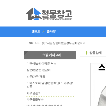
홈으로
즐겨찾기
인테리어, 공방 등의 업체등록을 할수있습니다
찾으시는 상품이 없는경우 전화문의 바랍니다
NOTICE
상품상세
쇼핑 카테고리
미닫이/슬라이딩문 부속
방문/현관문 손잡이
방문/가구 경첩
도어스토퍼/말굽/안전체인/ 도어쿠션/
범폰
가구 손잡이
가구철물부속