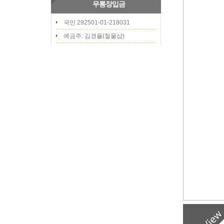
무통장입금
국민 292501-01-218031
예금주: 김경율(철물샵)