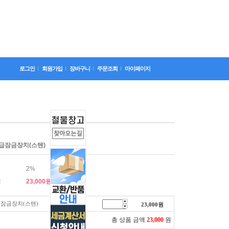
로그인
회원가입
장바구니
주문조회
마이페이지
급잠금장치(스텐)
2%
23,000
원
격
잠금장치(스텐)
23,000
원
총 상품 금액
23,000
원