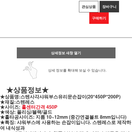
관심상품
장바구니
구매하기
상세정보 새창 열기
상세 정보를 확대해 보실 수 있습니다.
★상품정보★
★상품명:스텐사각샤워부스유리문손잡이(20*450P*200P)
★재질:스텐레스
★사이즈:
홀센터간격 450P
★색상: 폴리싱/블랙/골드
★홀타공사이즈: 지름 10~12mm (중간연결볼트 8mm입니다)
★특징: 샤워부스에 사용하는 손잡이입니다.
스텐레스로 제작하
여 내식성과