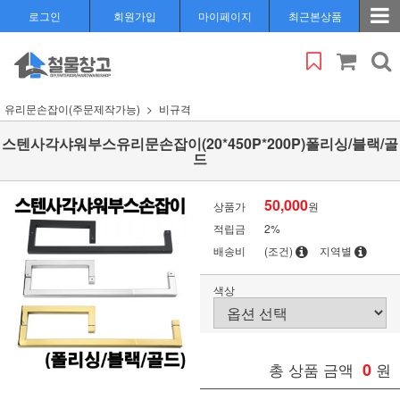
로그인
회원가입
마이페이지
최근본상품
유리문손잡이(주문제작가능)
비규격
스텐사각샤워부스유리문손잡이(20*450P*200P)폴리싱/블랙/골
드
50,000
상품가
원
적립금
2%
배송비
(조건)
지역별
색상
총 상품 금액
0
원