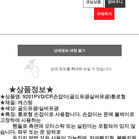
관심상품
장바구니
구매하기
상세정보 새창 열기
상세 정보를 확대해 보실 수 있습니다.
★상품정보★
★상품명: 9201PVD/CR손잡이(골드유광실버유광)통로형
★재질: 캐스팅
★색상: 골드유광/실버유광
★특징: 통로형 손잡이로 사용합니다.
손잡이는 문에 붙박이로
고정하여 사용하는
핸들로 측면에 모티스락 또는 실린더는
포함되어 있지 않
습니다. 좌우 또는 문 앞뒤로
두가지 방법 모두 사용이 가능하며,
자석빠지링, 볼빠지
링