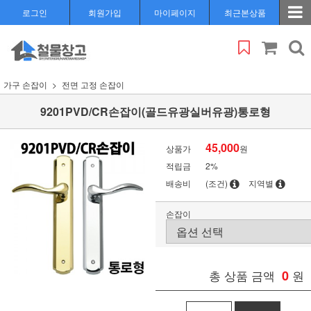
로그인
회원가입
마이페이지
최근본상품
가구 손잡이
전면 고정 손잡이
9201PVD/CR손잡이(골드유광실버유광)통로형
45,000
상품가
원
적립금
2%
배송비
(조건)
지역별
손잡이
총 상품 금액
0
원