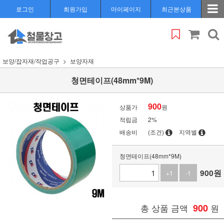
로그인
회원가입
마이페이지
최근본상품
보양/잡자재/작업공구
보양자재
청면테이프(48mm*9M)
900
상품가
원
적립금
2%
배송비
(조건)
지역별
청면테이프(48mm*9M)
900
원
+1
-1
총 상품 금액
900
원