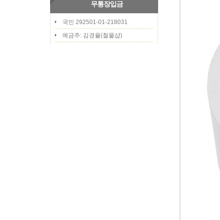
무통장입금
국민 292501-01-218031
예금주: 김경율(철물샵)