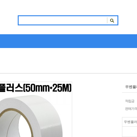
우벤플러
적립금
판매가
우벤플러스