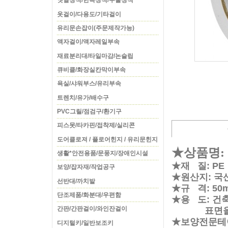
옛날장식/한옥장식/주물장식
옷걸이/다용도/기타걸이
유리문손잡이(주문제작가능)
액자걸이/액자레일부속
재료분리대/타일마감/논슬립
큐비클/화장실칸막이부속
욕실/샤워부스/유리부속
트렌치/유가/배수구
PVC그릴/점검구/환기구
피스못/타카핀/접착제/실리콘
도어클로져 / 플로어힌지 / 유리문힌지
★상품명:
생활*안전용품/문풍지/장애인시설
★재 질: PE
보양/잡자재/작업공구
★원산지: 국
선반대/까치발
★규 격: 50
단조제품/화분대/우편함
★용 도: 건
간판/간판걸이/와인잔걸이
표면을 보
★
보양전문테
디지털키/일반보조키