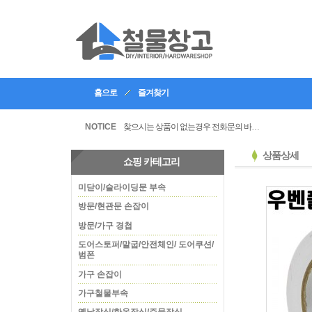
홈으로
즐겨찾기
인테리어, 공방 등의 업체등록을 할수있습니다
찾으시는 상품이 없는경우 전화문의 바랍니다
NOTICE
상품상세
쇼핑 카테고리
미닫이/슬라이딩문 부속
방문/현관문 손잡이
방문/가구 경첩
도어스토퍼/말굽/안전체인/ 도어쿠션/
범폰
가구 손잡이
가구철물부속