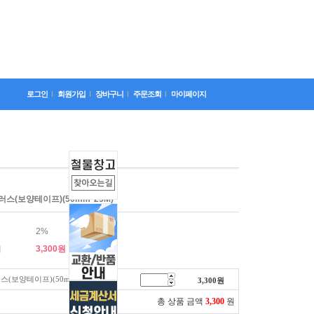
로그인
회원가입
장바구니
주문조회
마이페이지
스(보양테이프)(50mm*25M)
2%
3,300
원
격
(보양테이프)(50mm*25M)
3,300
원
총 상품 금액
3,300
원