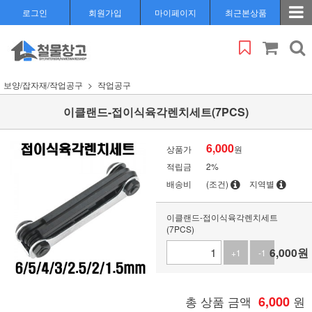
로그인
회원가입
마이페이지
최근본상품
보양/잡자재/작업공구
작업공구
이클랜드-접이식육각렌치세트(7PCS)
6,000
상품가
원
적립금
2%
배송비
(조건)
지역별
이클랜드-접이식육각렌치세트
(7PCS)
6,000
원
+1
-1
총 상품 금액
6,000
원