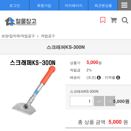
로그인
회원가입
마이페이지
최근본상품
보양/잡자재/작업공구
작업공구
스크래퍼KS-300N
5,000
상품가
원
적립금
2%
배송비
(조건)
지역별
스크래퍼KS-300N
5,000
원
+1
-1
총 상품 금액
5,000
원