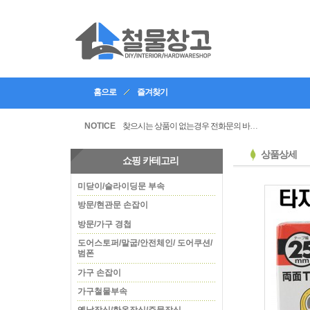
홈으로
즐겨찾기
인테리어, 공방 등의 업체등록을 할수있습니다
찾으시는 상품이 없는경우 전화문의 바랍니다
NOTICE
상품상세
쇼핑 카테고리
미닫이/슬라이딩문 부속
방문/현관문 손잡이
방문/가구 경첩
도어스토퍼/말굽/안전체인/ 도어쿠션/
범폰
가구 손잡이
가구철물부속