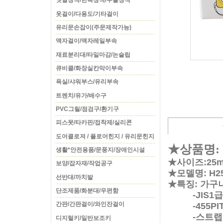
옛날장식/한옥장식/주물장식
옷걸이/다용도/기타걸이
유리문손잡이(주문제작가능)
액자걸이/액자레일부속
재료분리대/타일마감/논슬립
큐비클/화장실칸막이부속
욕실/샤워부스/유리부속
트렌치/유가/배수구
PVC그릴/점검구/환기구
피스못/타카핀/접착제/실리콘
도어클로져 / 플로어힌지 / 유리문힌지
★상품명:
생활*안전용품/문풍지/장애인시설
★사이즈:25mm
보양/잡자재/작업공구
★모델명: H25-
선반대/까치발
★특징: 가구
단조제품/화분대/우편함
-JIS1급
간판/간판걸이/와인잔걸이
-455PIT
-스트랩
디지털키/일반보조키