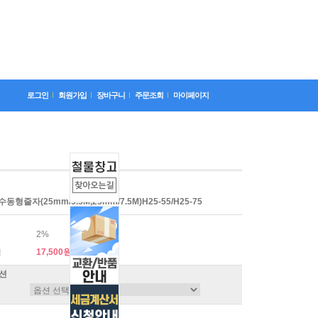
로그인
회원가입
장바구니
주문조회
마이페이지
형줄자(25mm/5.5M,25mm/7.5M)H25-55/H25-75
2%
17,500원
격
션