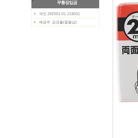
무통장입금
국민 292501-01-218031
예금주: 김경율(철물샵)