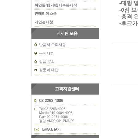
-대형 벨
싸인물/행거/철제주문제작
-0점 보정
인테리어소품
-충격 완
개인결제창
-후크가
게시판 모음
반품시 주의사항
공지사항
상품 문의
질문과 대답
고객지원센터
02-2263-4096
Tel 02-2263-4096
Mobile 010-9004-4096
Fax: 02-2271-4096
평일 AM09:00~ PM6:00
E-MAIL 문의