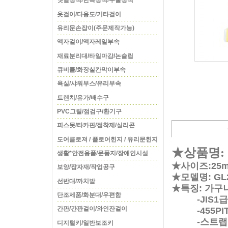
옛날장식/한옥장식/주물장식
옷걸이/다용도/기타걸이
유리문손잡이(주문제작가능)
액자걸이/액자레일부속
재료분리대/타일마감/논슬립
큐비클/화장실칸막이부속
욕실/샤워부스/유리부속
트렌치/유가/배수구
PVC그릴/점검구/환기구
피스못/타카핀/접착제/실리콘
도어클로져 / 플로어힌지 / 유리문힌지
★상품명:
생활*안전용품/문풍지/장애인시설
★사이즈:25mm
보양/잡자재/작업공구
★모델명: GL25
선반대/까치발
★특징: 가구
단조제품/화분대/우편함
-JIS1급
간판/간판걸이/와인잔걸이
-455PIT
-스트랩
디지털키/일반보조키