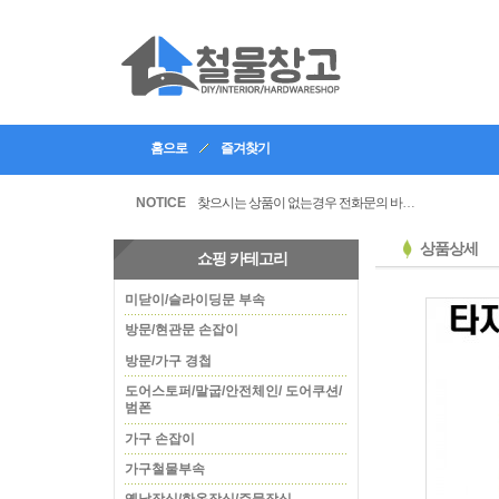
홈으로
즐겨찾기
인테리어, 공방 등의 업체등록을 할수있습니다
찾으시는 상품이 없는경우 전화문의 바랍니다
NOTICE
상품상세
쇼핑 카테고리
미닫이/슬라이딩문 부속
방문/현관문 손잡이
방문/가구 경첩
도어스토퍼/말굽/안전체인/ 도어쿠션/
범폰
가구 손잡이
가구철물부속