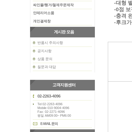
-대형 벨
싸인물/행거/철제주문제작
-0점 보정
인테리어소품
-충격 완
개인결제창
-후크가
게시판 모음
반품시 주의사항
공지사항
상품 문의
질문과 대답
고객지원센터
02-2263-4096
Tel 02-2263-4096
Mobile 010-9004-4096
Fax: 02-2271-4096
평일 AM09:00~ PM6:00
E-MAIL 문의