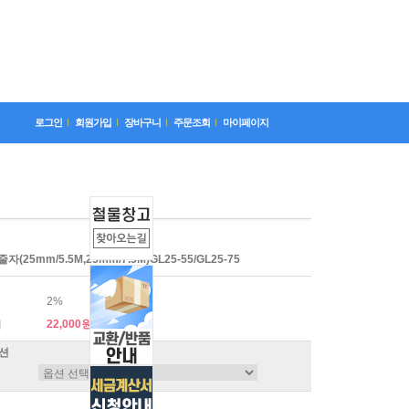
로그인
회원가입
장바구니
주문조회
마이페이지
(25mm/5.5M,25mm/7.5M)GL25-55/GL25-75
2%
22,000원
격
션