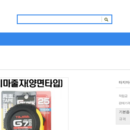
타지마줄자
적립금
판매가
기본옵
규격