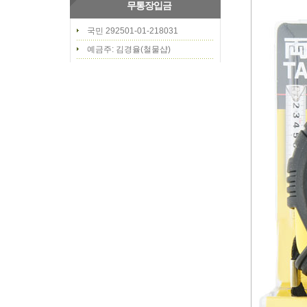
무통장입금
국민 292501-01-218031
예금주: 김경율(철물샵)