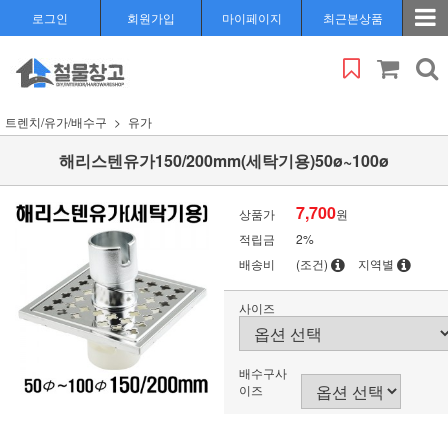
로그인
회원가입
마이페이지
최근본상품
트렌치/유가/배수구
유가
해리스텐유가150/200mm(세탁기용)50ø~100ø
7,700
상품가
원
적립금
2%
배송비
(조건)
지역별
사이즈
배수구사
이즈