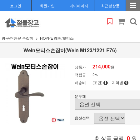
로그인
회원가입
마이페이지
최근본상품
방문/현관문 손잡이
HOPPE 레버/모티스
Wein모티스손잡이(Wein M123/1221 F76)
214,000
상품가
원
적립금
2%
배송비
(조건)
지역별
문두께
옵션선택
총 상품 금액
0
원