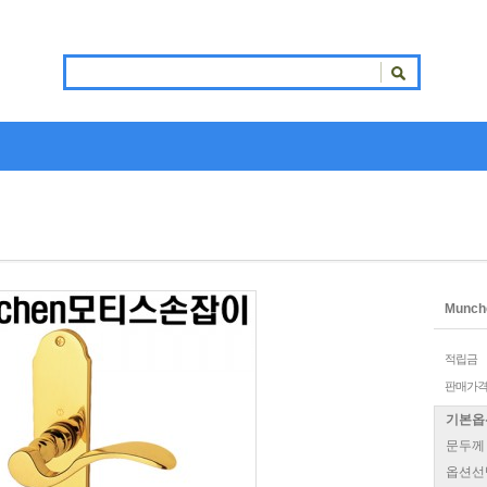
Munch
적립금
판매가
기본옵
문두께
옵션선