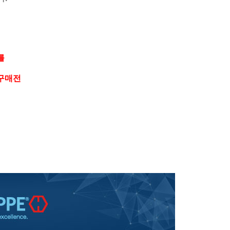
를
 구매전