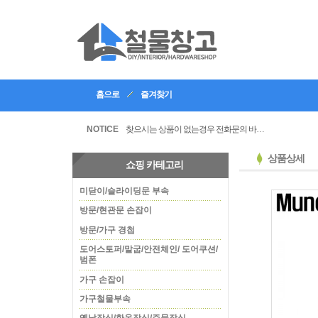
홈으로
즐겨찾기
인테리어, 공방 등의 업체등록을 할수있습니다
찾으시는 상품이 없는경우 전화문의 바랍니다
NOTICE
상품상세
쇼핑 카테고리
미닫이/슬라이딩문 부속
방문/현관문 손잡이
방문/가구 경첩
도어스토퍼/말굽/안전체인/ 도어쿠션/
범폰
가구 손잡이
가구철물부속