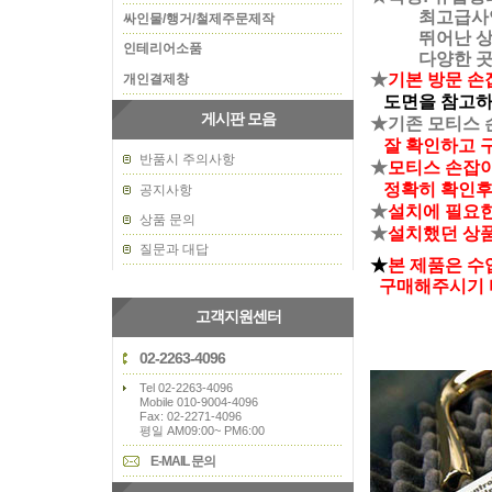
최고급사양으로
싸인물/행거/철제주문제작
뛰어난 상품입니
인테리어소품
다양한 곳에서
★
기본 방문 손
개인결제창
도면을 참고하
게시판 모음
★기존 모티스 
잘 확인하고 
반품시 주의사항
★
모티스 손잡이
정확히 확인후
공지사항
★
설치에 필요
상품 문의
★
설치했던 상품
질문과 대답
★
본 제품은 수
구매해주시기 
고객지원센터
02-2263-4096
Tel 02-2263-4096
Mobile 010-9004-4096
Fax: 02-2271-4096
평일 AM09:00~ PM6:00
E-MAIL 문의