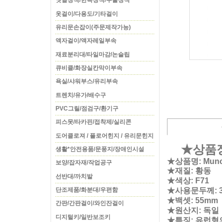
옛날장식/한옥장식/주물장식
옷걸이/다용도/기타걸이
유리문손잡이(주문제작가능)
액자걸이/액자레일부속
재료분리대/타일마감/논슬립
큐비클/화장실칸막이부속
욕실/샤워부스/유리부속
트렌치/유가/배수구
PVC그릴/점검구/환기구
피스못/타카핀/접착제/실리콘
도어클로져 / 플로어힌지 / 유리문힌지
★상품
생활*안전용품/문풍지/장애인시설
★상품명: Munc
보양/잡자재/작업공구
★재질: 황동
선반대/까치발
★색상: F71
★사용문두께: 3
단조제품/화분대/우편함
★백셋: 55mm
간판/간판걸이/와인잔걸이
★원산지: 독일
디지털키/일반보조키
★특징: 유럽형