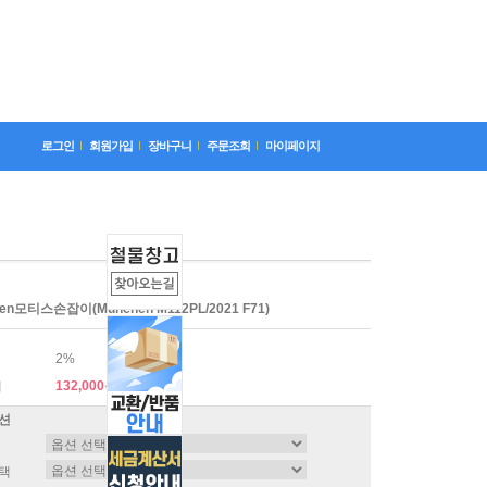
로그인
회원가입
장바구니
주문조회
마이페이지
en모티스손잡이(Munchen M112PL/2021 F71)
2%
132,000원
격
션
택