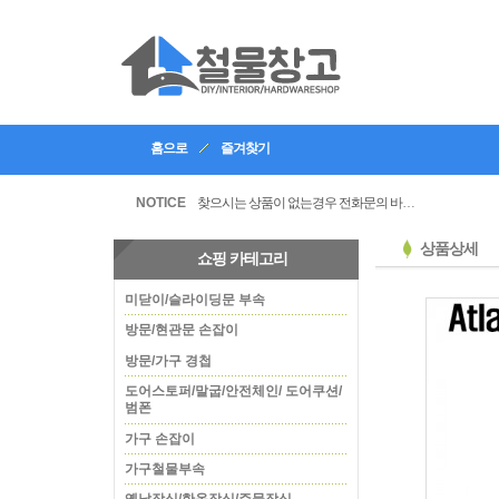
홈으로
즐겨찾기
인테리어, 공방 등의 업체등록을 할수있습니다
찾으시는 상품이 없는경우 전화문의 바랍니다
NOTICE
상품상세
쇼핑 카테고리
미닫이/슬라이딩문 부속
방문/현관문 손잡이
방문/가구 경첩
도어스토퍼/말굽/안전체인/ 도어쿠션/
범폰
가구 손잡이
가구철물부속