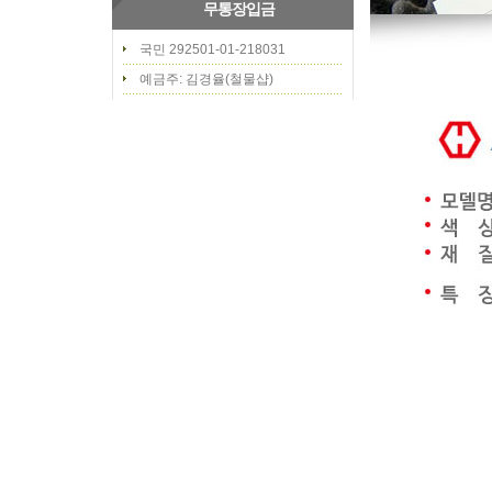
무통장입금
국민 292501-01-218031
예금주: 김경율(철물샵)