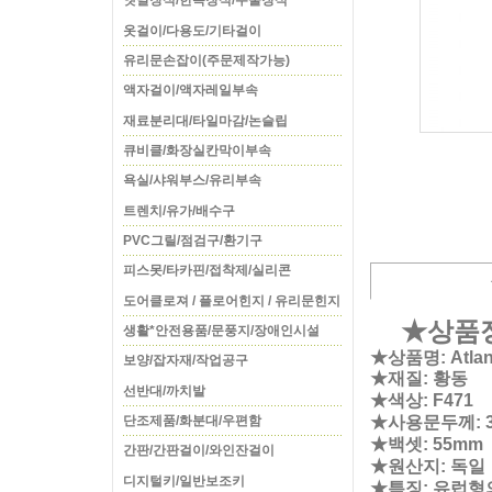
옛날장식/한옥장식/주물장식
옷걸이/다용도/기타걸이
유리문손잡이(주문제작가능)
액자걸이/액자레일부속
재료분리대/타일마감/논슬립
큐비클/화장실칸막이부속
욕실/샤워부스/유리부속
트렌치/유가/배수구
PVC그릴/점검구/환기구
피스못/타카핀/접착제/실리콘
도어클로져 / 플로어힌지 / 유리문힌지
★상품
생활*안전용품/문풍지/장애인시설
★상품명: Atlan
보양/잡자재/작업공구
★재질: 황동
선반대/까치발
★색상: F471
★사용문두께: 3
단조제품/화분대/우편함
★백셋: 55mm
간판/간판걸이/와인잔걸이
★원산지: 독일
디지털키/일반보조키
★특징: 유럽형