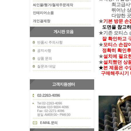
최고급사양으로
싸인물/행거/철제주문제작
뛰어난 상품입니
인테리어소품
다양한 곳에서
★
기본 방문 손
개인결제창
도면을 참고하
게시판 모음
★기존 모티스 
잘 확인하고 
반품시 주의사항
★
모티스 손잡이
정확히 확인후
공지사항
★
설치에 필요
상품 문의
★
설치했던 상품
질문과 대답
★
본 제품은 수
구매해주시기 
고객지원센터
02-2263-4096
Tel 02-2263-4096
Mobile 010-9004-4096
Fax: 02-2271-4096
평일 AM09:00~ PM6:00
E-MAIL 문의