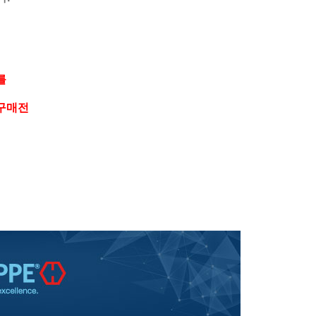
를
 구매전