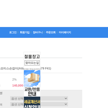
로그인
회원가입
장바구니
주문조회
마이페이지
ta모티스손잡이(Atlanta M1530/379 F41)
2%
140,000원
격
션
택