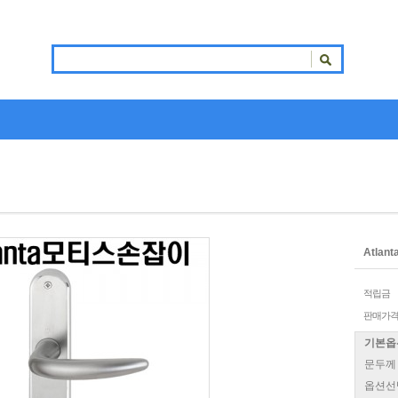
Atlan
적립금
판매가
기본옵
문두께
옵션선