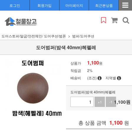
로그인
회원가입
마이페이지
최근본상품
도어스토퍼/말굽/안전체인/ 도어쿠션/범폰
범퍼/도어쿠션
도어범퍼(밤색 40mm)헤펠레
1,100
상품가
원
적립금
2%
배송비
(조건)
지역별
도어범퍼(밤색 40mm)헤펠레
1,100
원
+1
-1
총 상품 금액
1,100
원