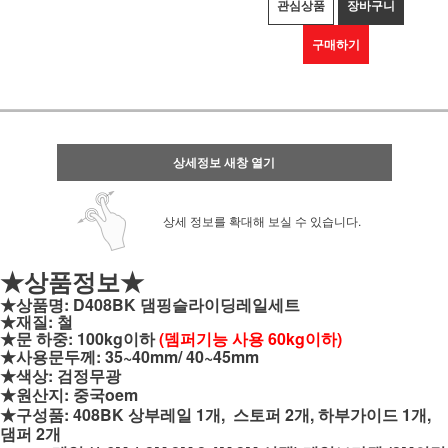
관심상품
장바구니
구매하기
상세정보 새창 열기
상세 정보를 확대해 보실 수 있습니다.
★상품정보★
★상품명: D408BK 댐핑슬라이딩레일세트
★재질: 철
★문 하중: 100kg이하
(뎀퍼기능 사용 60kg이하)
★사용문두께: 35~40mm/ 40~45mm
★색상: 검정무광
★원산지: 중국oem
★구성품: 408BK 상부레일 1개, 스토퍼 2개, 하부가이드 1개,
댐퍼 2개