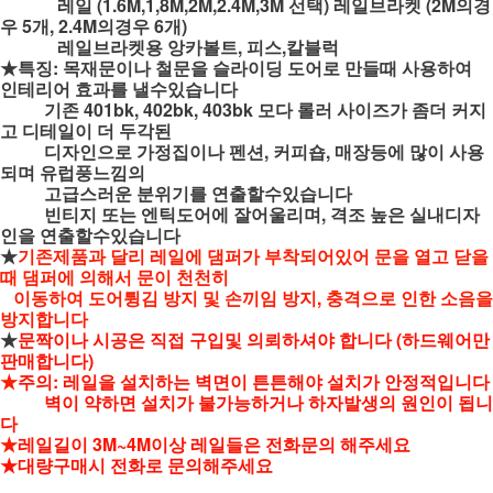
레일 (1.6M,1,8M,2M,2.4M,3M 선택) 레일브라켓 (2M의경
우 5개, 2.4M의경우 6개)
레일브라켓용 앙카볼트, 피스,칼블럭
★특징: 목재문이나 철문을 슬라이딩 도어로 만들때 사용하여
인테리어 효과를 낼수있습니다
기존 401bk, 402bk, 403bk 모다 롤러 사이즈가 좀더 커지
고 디테일이 더 두각된
디자인으로 가정집이나 펜션, 커피숍, 매장등에 많이 사용
되며 유럽풍느낌의
고급스러운 분위기를 연출할수있습니다
빈티지 또는
엔틱도어에
잘어울리며,
격조 높은 실내디자
인을 연출할수있습니다
★
기존제품과 달리 레일에 댐퍼가 부착되어있어 문을 열고 닫을
때 댐퍼에 의해서 문이 천천히
이동하여 도어튕김 방지 및 손끼임 방지, 충격으로 인한 소음을
방지합니다
★
문짝이나 시공은 직접 구입및 의뢰하셔야 합니다 (하드웨어만
판매합니다)
★
주의: 레일을 설치하는 벽면이 튼튼해야 설치가 안정적입니다
벽이 약하면 설치가 불가능하거나
하자발생의 원인이 됩니
다
★
레일길이 3M~4M이상 레일들은 전화문의 해주세요
★대량구매시 전화로 문의해주세요