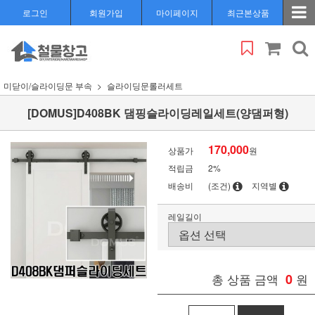
로그인
회원가입
마이페이지
최근본상품
미닫이/슬라이딩문 부속
슬라이딩문롤러세트
[DOMUS]D408BK 댐핑슬라이딩레일세트(양댐퍼형)
170,000
상품가
원
적립금
2%
배송비
(조건)
지역별
레일길이
총 상품 금액
0
원