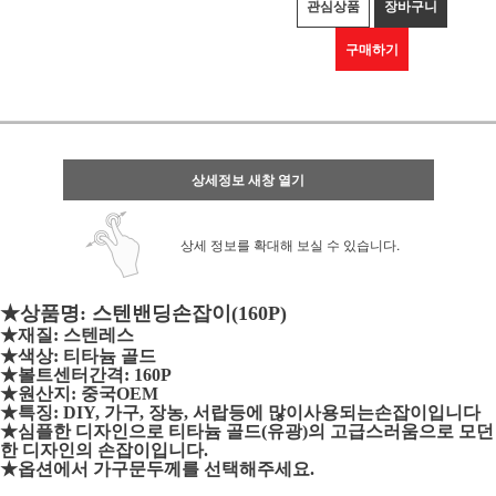
관심상품
장바구니
구매하기
상세정보 새창 열기
상세 정보를 확대해 보실 수 있습니다.
★상품명: 스텐밴딩손잡이(160P)
★재질:
스텐레스
★색상: 티타늄 골드
★볼트센터간격: 160P
★원산지: 중국OEM
★특징: DIY, 가구, 장농, 서랍등에 많이사용되는손잡이입니다
★심플한 디자인으로 티타늄 골드(유광)의 고급스러움으로 모
던
한 디자인의 손잡이입니다.
★옵션에서 가구문두께를 선택해주세요.