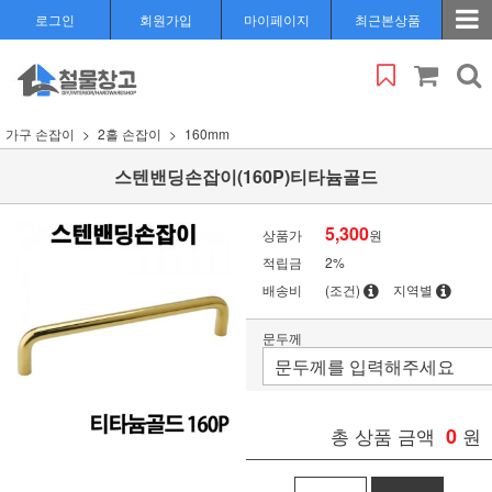
로그인
회원가입
마이페이지
최근본상품
가구 손잡이
2홀 손잡이
160mm
스텐밴딩손잡이(160P)티타늄골드
5,300
상품가
원
적립금
2%
배송비
(조건)
지역별
문두께
총 상품 금액
0
원