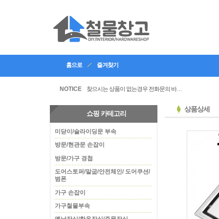
홈으로
즐겨찾기
인테리어, 공방 등의 업체등록을 할수있습니다
찾으시는 상품이 없는경우 전화문의 바랍니다
NOTICE
상품상세
쇼핑 카테고리
미닫이/슬라이딩문 부속
방문/현관문 손잡이
방문/가구 경첩
도어스토퍼/말굽/안전체인/ 도어쿠션/
범폰
가구 손잡이
가구철물부속