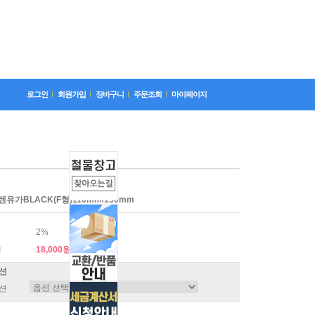
로그인
회원가입
장바구니
주문조회
마이페이지
유가BLACK(F형)110mm/150mm
2%
18,000원
격
션
션