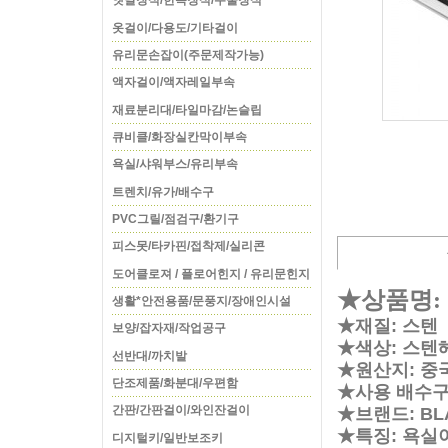
옛날장식/한옥장식/주물장식
옷걸이/다용도/기타걸이
유리문손잡이(주문제작가능)
액자걸이/액자레일부속
재료분리대/타일마감/논슬립
큐비클/화장실칸막이부속
욕실/샤워부스/유리부속
트렌치/유가/배수구
PVC그릴/점검구/환기구
피스못/타카핀/접착제/실리콘
도어클로져 / 플로어힌지 / 유리문힌지
★상품명:
생활*안전용품/문풍지/장애인시설
★재질: 스텐
보양/잡자재/작업공구
★색상: 스텐
선반대/까치발
★원산지: 중
단조제품/화분대/우편함
★사용 배수구 
간판/간판걸이/와인잔걸이
★브랜드: BL
★특징: 욕실
디지털키/일반보조키