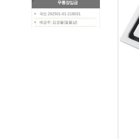
무통장입금
국민 292501-01-218031
예금주: 김경율(철물샵)