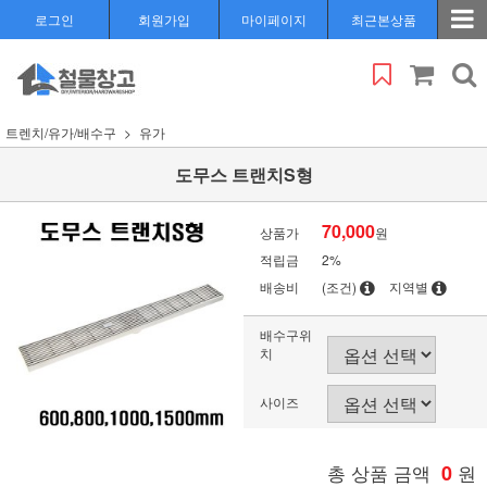
로그인
회원가입
마이페이지
최근본상품
트렌치/유가/배수구
유가
도무스 트랜치S형
70,000
상품가
원
적립금
2%
배송비
(조건)
지역별
배수구위
치
사이즈
총 상품 금액
0
원