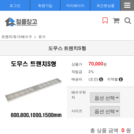
로그인
회원가입
마이페이지
최근본상품
트렌치/유가/배수구
유가
도무스 트랜치S형
70,000
상품가
원
적립금
2%
배송비
(조건)
지역별
배수구위
치
사이즈
총 상품 금액
0
원