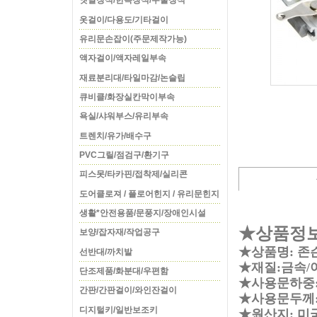
옛날장식/한옥장식/주물장식
옷걸이/다용도/기타걸이
유리문손잡이(주문제작가능)
액자걸이/액자레일부속
재료분리대/타일마감/논슬립
큐비클/화장실칸막이부속
욕실/샤워부스/유리부속
트렌치/유가/배수구
PVC그릴/점검구/환기구
피스못/타카핀/접착제/실리콘
도어클로져 / 플로어힌지 / 유리문힌지
생활*안전용품/문풍지/장애인시설
★상품정
보양/잡자재/작업공구
★상품명: 존
선반대/까치발
★재질:금속/
단조제품/화분대/우편함
★사용문하중: 
간판/간판걸이/와인잔걸이
★사용문두께: 
디지털키/일반보조키
★원산지: 미국