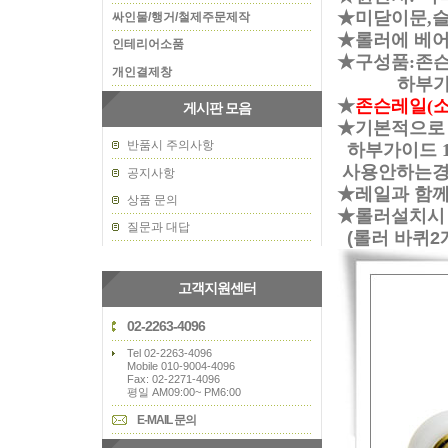
★미닫이문,슬
싸인물/행거/철제주문제작
★롤러에 베
인테리어소품
★구성품:존슨 
개인결제창
하부가이드 
★
존슨레일(소
게시판 모음
★기본적으로 
반품시 주의사항
하부가이드 1
사용안하는경우
공지사항
★레일과 함
상품 문의
★롤러설치시
질문과 대답
(롤러 바퀴2
고객지원센터
02-2263-4096
Tel 02-2263-4096
Mobile 010-9004-4096
Fax: 02-2271-4096
평일 AM09:00~ PM6:00
E-MAIL 문의