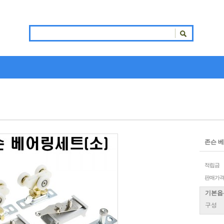
존슨 베
적립금
판매가
기본옵
구성