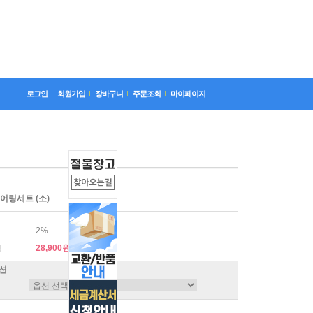
로그인
회원가입
장바구니
주문조회
마이페이지
어링세트 (소)
2%
28,900원
격
션