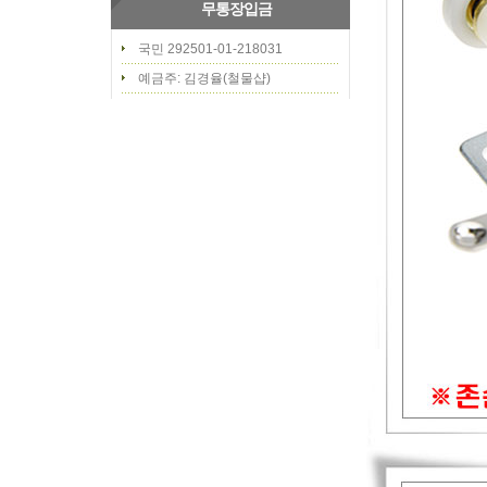
무통장입금
국민 292501-01-218031
예금주: 김경율(철물샵)