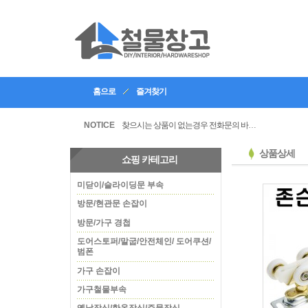
홈으로
즐겨찾기
인테리어, 공방 등의 업체등록을 할수있습니다
찾으시는 상품이 없는경우 전화문의 바랍니다
NOTICE
상품상세
쇼핑 카테고리
미닫이/슬라이딩문 부속
방문/현관문 손잡이
방문/가구 경첩
도어스토퍼/말굽/안전체인/ 도어쿠션/
범폰
가구 손잡이
가구철물부속