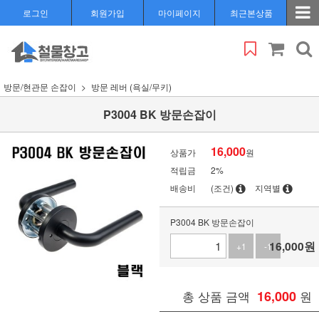
로그인
회원가입
마이페이지
최근본상품
방문/현관문 손잡이
방문 레버 (욕실/무키)
P3004 BK 방문손잡이
16,000
상품가
원
적립금
2%
배송비
(조건)
지역별
P3004 BK 방문손잡이
16,000
원
+1
-1
총 상품 금액
16,000
원