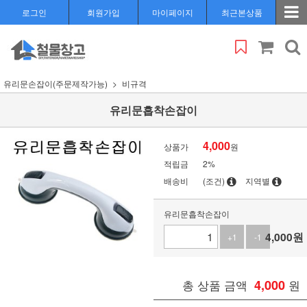
로그인
회원가입
마이페이지
최근본상품
유리문손잡이(주문제작가능)
비규격
유리문흡착손잡이
4,000
상품가
원
적립금
2%
배송비
(조건)
지역별
유리문흡착손잡이
4,000
원
+1
-1
총 상품 금액
4,000
원