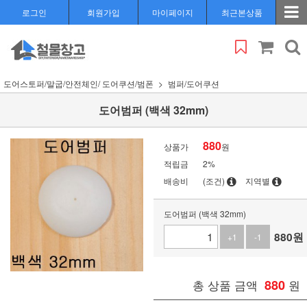
로그인
회원가입
마이페이지
최근본상품
도어스토퍼/말굽/안전체인/ 도어쿠션/범폰
범퍼/도어쿠션
도어범퍼 (백색 32mm)
880
상품가
원
적립금
2%
배송비
(조건)
지역별
도어범퍼 (백색 32mm)
880
원
+1
-1
총 상품 금액
880
원