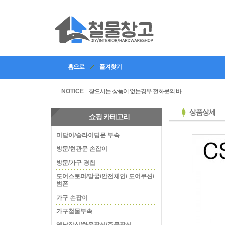
홈으로
즐겨찾기
인테리어, 공방 등의 업체등록을 할수있습니다
찾으시는 상품이 없는경우 전화문의 바랍니다
NOTICE
상품상세
쇼핑 카테고리
미닫이/슬라이딩문 부속
방문/현관문 손잡이
방문/가구 경첩
도어스토퍼/말굽/안전체인/ 도어쿠션/
범폰
가구 손잡이
가구철물부속