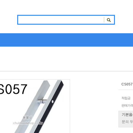
CS05
적립금
판매가
기본옵
문의 