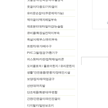
옛날장식/한옥장식/주물장식
옷걸이/다용도/기타걸이
유리문손잡이(주문제작가능)
액자걸이/액자레일부속
재료분리대/타일마감/논슬립
큐비클/화장실칸막이부속
욕실/샤워부스/유리부속
트렌치/유가/배수구
PVC그릴/점검구/환기구
피스못/타카핀/접착제/실리콘
도어클로져 / 플로어힌지 / 유리문힌지
생활*안전용품/문풍지/장애인시설
보양/잡자재/작업공구
선반대/까치발
단조제품/화분대/우편함
간판/간판걸이/와인잔걸이
디지털키/일반보조키