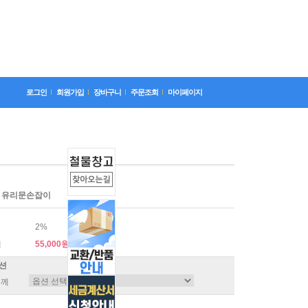
로그인
회원가입
장바구니
주문조회
마이페이지
7 유리문손잡이
2%
55,000원
격
션
두께