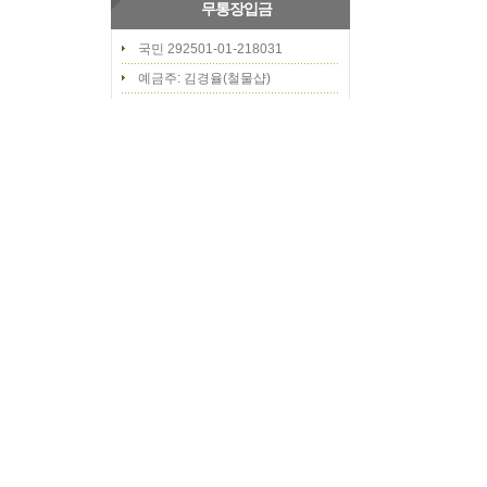
무통장입금
국민 292501-01-218031
예금주: 김경율(철물샵)