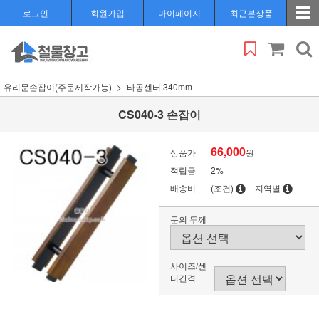
로그인
회원가입
마이페이지
최근본상품
유리문손잡이(주문제작가능)
타공센터 340mm
CS040-3 손잡이
66,000
상품가
원
적립금
2%
배송비
(조건)
지역별
문의 두께
사이즈/센
터간격