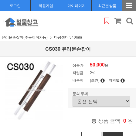
로그인
회원가입
마이페이지
최근본상품
유리문손잡이(주문제작가능)
타공센터 340mm
CS030 유리문손잡이
50,000
상품가
원
적립금
2%
배송비
(조건)
지역별
문의 두께
총 상품 금액
0
원