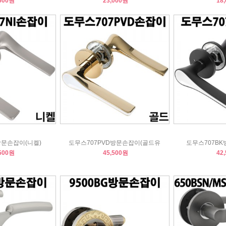
500원
23,000원
18
방문손잡이(니켈)
도무스707PVD방문손잡이(골드유
도무스707BK
500원
45,500원
42