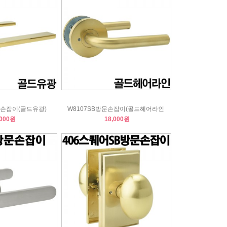
손잡이(골드유광)
W8107SB방문손잡이(골드헤어라인
,000원
18,000원