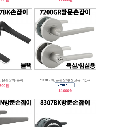
,000원
19,000원
방문손잡이(블랙)
7200GR방문손잡이(침실용(키),욕
,500원
14,000원