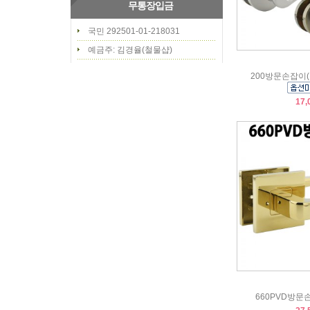
무통장입금
국민 292501-01-218031
예금주: 김경율(철물샵)
200방문손잡이
17,
660PVD방문