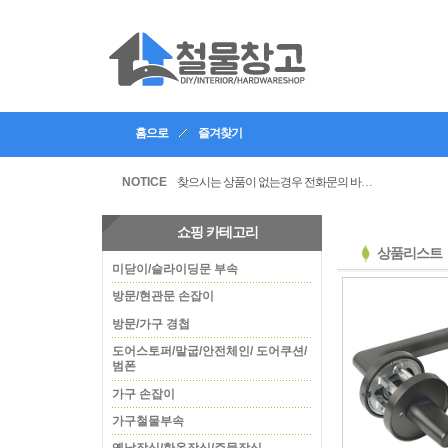
홈으로
즐겨찾기
인테리어, 공방 등의 업체등록을 할수있습니다
찾으시는 상품이 없는경우 전화문의 바랍니다
NOTICE
쇼핑 카테고리
상품리스트
미닫이/슬라이딩문 부속
방문/현관문 손잡이
방문/가구 경첩
도어스토퍼/말굽/안전체인/ 도어쿠션/
범폰
가구 손잡이
가구철물부속