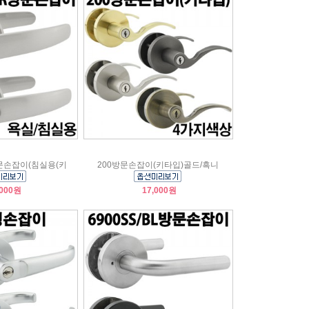
문손잡이(침실용(키
200방문손잡이(키타입)골드/흑니
,000원
17,000원