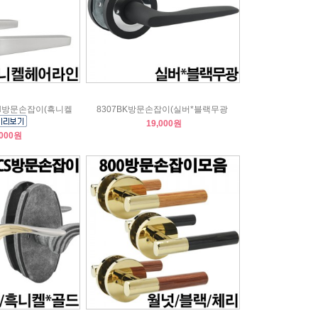
MSN방문손잡이(흑니켈
8307BK방문손잡이(실버*블랙무광
19,000원
,000원