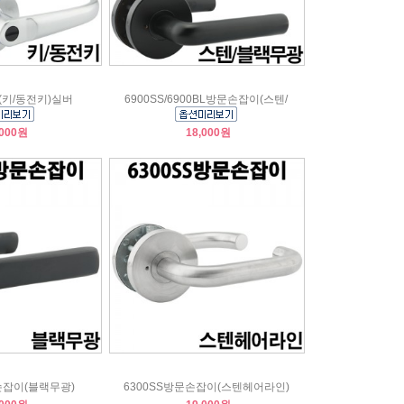
키/동전키)실버
6900SS/6900BL방문손잡이(스텐/
,000원
18,000원
손잡이(블랙무광)
6300SS방문손잡이(스텐헤어라인)