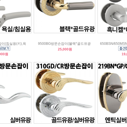
잡이(침실용(키),욕
9500BG방문손잡이(블랙*골드유광
650BSN/650
25,000원
000원
19