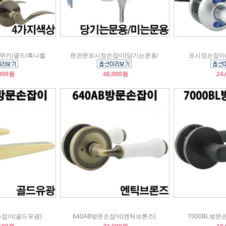
(무키)골드/흑니켈
현관문표시정손잡이(당기는문용/
표시정손잡이(
000원
48,000원
24
손잡이(골드유광)
640AB방문손잡이(엔틱브론즈)
7000BL방문