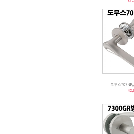
27,
도무스707NI
42,