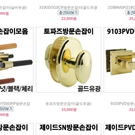
문손잡이(실버유광)
310GD/310CR방문손잡이(골드유광
219BN/GP/2
000원
22,000원
25
BP/700GRP방문손잡
토파즈방문손잡이(골드유광)
9103PVD방
33,000원
22
000원