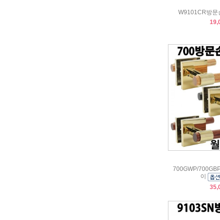
W9101CR방
19,
700GWP/700G
이
35,