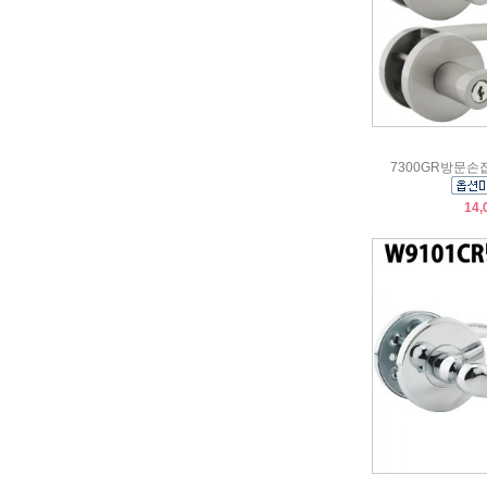
7300GR방문손
14,