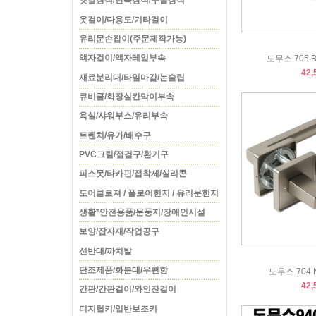
옛날장식/한옥장식/주물장식
옷걸이/다용도/기타걸이
유리문손잡이(주문제작가능)
액자걸이/액자레일부속
도무스 705
42,
재료분리대/타일마감/논슬립
큐비클/화장실칸막이부속
욕실/샤워부스/유리부속
트렌치/유가/배수구
PVC그릴/점검구/환기구
피스못/타카핀/접착제/실리콘
도어클로져 / 플로어힌지 / 유리문힌지
생활*안전용품/문풍지/장애인시설
보양/잡자재/작업공구
선반대/까치발
단조제품/화분대/우편함
도무스 704
42,
간판/간판걸이/와인잔걸이
디지털키/일반보조키